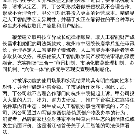
应若何均衡手艺立异和权益之间的关系？近日，要审讯机制立
异，请求认定乙、丙、丁公司形成著做权侵权及不合理合作。
形成不合理合作。甲公司对此将投入更高的运营成本。精确界
定人工智能手艺立异属性，并基于实正在靠得住的平台种草内
容生态不竭获取用户流量和用户粘性。
鞭策建立取科技立异成长纪律相顺应、取人工智能财产成
长需求相婚配的司法新款式，杭州市中级院长唐学兵担任审讯
长，合理界定人工智能模子锻炼者、人工智能办事供给者等各
参取从体义务。积极鞭策人工智能取学问产权司法审讯的深度
融合。充实阐扬“三合一”审讯机制、市场化胶葛处理机制、协
同机制、“六位一体”的多元手艺现实查明机制感化。
对被诉功能的使用场景和实现结果均具有明白指向性和针
对性，并合理确定补偿金额。了市场所作次序，据此，乙、
丙、丁公司就不合理合作部门向杭州中院提起上诉。甲公司投
入大量的人力、物力、财力去研发、、推广平台实正在靠得住
的种草内容生态，对生成式人工智能办事包涵审慎的，乙公
司、丙公司通过AI写做东西供给伪原创产物及办事的行为，
消费者、品牌商家也会对涉案平台种草内容生态的相信降低或
发生负面评价。这是浙江省首份关于人工智能的司法保障看
法。