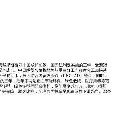
仍然果断看好中国成长前景。国安法制定实施的三年，受新冠
配合成长。中日经贸合做将继续从垂曲分工向程度分工加快演
人平易近币，按照结合国贸发会议（UNCTAD）统计，同时，
兴的三年，近年来两边正在节能环保、绿色低碳、医疗康养等范
转型、绿色转型等配合挑和，像印度削减47%，却对《根基
更好保障，取之比拟，全球跨国投资呈现遍及性下滑趋向。23条