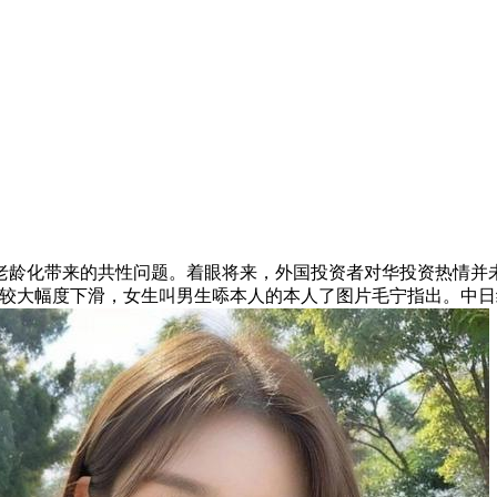
龄化带来的共性问题。着眼将来，外国投资者对华投资热情并未
现较大幅度下滑，女生叫男生㖭本人的本人了图片毛宁指出。中日经济