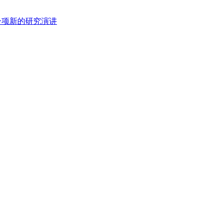
布了一项新的研究演讲