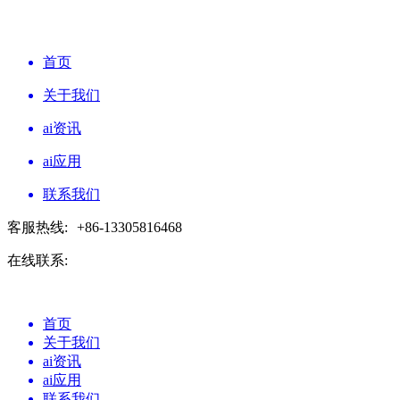
首页
关于我们
ai资讯
ai应用
联系我们
客服热线:
+86-13305816468
在线联系:
首页
关于我们
ai资讯
ai应用
联系我们