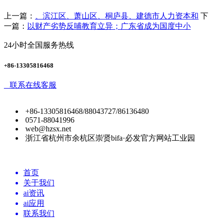
上一篇：
、滨江区、萧山区、桐庐县、建德市人力资本和
下
一篇：
以财产劣势反哺教育立异；广东省成为国度中小
24小时全国服务热线
+86-13305816468
联系在线客服
+86-13305816468/88043727/86136480
0571-88041996
web@hzsx.net
浙江省杭州市余杭区崇贤bifa·必发官方网站工业园
首页
关于我们
ai资讯
ai应用
联系我们