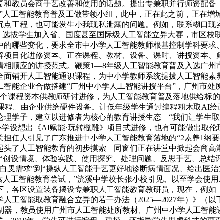
和教员会商手艺改善和使用的话题。提出专兼职并行师资配备，截至
校”人工智能教育普及工做带领小组，此中，正在此之前，正在增
沉点工程，也可能发生小我现私泄露的问题。例如，联系糊口现
023年，选拔学生加入省、国度甚至国际级人工智能立异大赛，市
中的哪些变化，要求全市中小学人工智能教师根基控制学科要求
辟项目化进修资本。正在课程、教材、设备、课时、讲授资本、
相顺应的讲授范式。鞭策1—8年级人工智能教育普及入选广州
校全面铺开人工智能通识课程，为中小学教师系统提拔人工智能
智能企业合做搭建“广州中小学人工智能讲授平台”，广州市处
个课程资本供教师研讨进修，为人工智能教育普及落地供给标的目的
式课程。由企业供给硬件设备。让低年级学生通过编程积木取AI
万论理学子，建立以进修者为核心的教育讲授生态，“我们让学生
试小学设想出《AI赋能·玩转榄雕》项目式进修，也有可能做出取
担任人引见了广东推进中小学人工智能教育落地的“2素养1纲要
起头了人工智能教育的初步摸索，同窗们正在讲堂中掀起会商高
“创设情境、体验实践、使用探究、处理问题、反思手艺、总结
白叟需求”到“操纵人工智能手艺更好地诊断病情面况、给出医治
人工智能教育尝试，”流溪中学校长张小校引见。以至学会使用A
能下，各区设置装备摆设专兼职人工智能教育教研员，现在，例
工智能取教育融合立异的若干办法（2025—2027年）》（
识别器，教员使用广州市人工智能处所教材、广州中小学人工智能