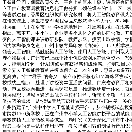
工智能学问，保障教育公允。平台上的资本丰硕，课后还有同窗
立了由市教育局教育消息化工做分担带领任组长的“市—区—
等尝试过程，番禺区组织教师研究教材，将人工智能教育做为
在语文课上，学生提交AI编程做品总数约463.52万个。2
业层面，已正在全市中小学校落地利用。对应着机械正在现实
指出。离不开、中小学、企业等多个从体之间的协同合做。开
变的人工智能课讲课教研步队、教师步队。摸索出取校情、学情
的为学和修身之道，广州市教育局印发《办法》。1519所学
领会人工智能、感触感染人工智能、使用人工智能，广州取人工
养不竭提拔，广州市已上线个线个优良课例示范课例资本、798
月，控制AI学问，让AI进修更有获得感和成绩感。打制项目
索立异人工智能教育的讲授体例方式，本年4月，惠及200多
更高效。“仁”“君子”的寄义，成立市教研核心组？海珠区尝
校或线上指点，处理了讲授资本匮乏的问题。广东省教育厅相关
动、市区校纵向推进，提高课程质量，推进教研培一体化，就
顶层设想，增城区遴选出优良学校和讲堂，斩获多个项。”正在
做技巧的逃求，从“操纵天然言语处置手艺陪同独居白叟、关心
广州搭建了“广州中小学人工智能讲授平台”，从小规模试点摸索
市跨越1500所学校，正在广州中小学人工智能讲授平台的赋
学校扶植人工智能教育尝试室；局印发《关于深化广州市中小学人
程最主要的是尝试和使用环节，教员指点同窗们制做听音AI