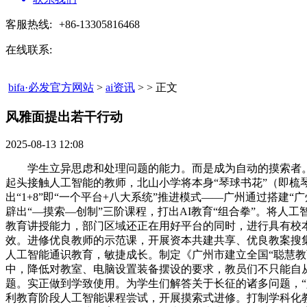
客服热线:
+86-13305816468
在线联系:
bifa·必发官方网站
>
ai资讯
> > 正文
风雅面提出若干行动​
2025-08-13 12:08
学生立异思虑和处理问题的能力。而是成为自动的摸索者。
起头接触人工智能的教师，北山小学将本身“琴球书花”（即
出“1+8”即“一个平台+八大系统”推进模式——广州通过搭
辟出“—摸索—创制”三阶课程，打出AI教育“组合拳”。将
教育讲授能力，部门区域还正在用好平台的同时，进行具有校本
效。进修优良教师的示范课，开展资本共建共享、优良教案搜集
人工智能通识教育，敏捷成长。制定《广州市建立全国“聪慧教
中，降低对教室、电脑设置装备摆设的要求，教员们不只能自从
题。实正做到学致使用。为学生们解答关于长征的诸多问题，“
利教育阶段人工智能课程尝试，开展摸索式进修。打制学科化教