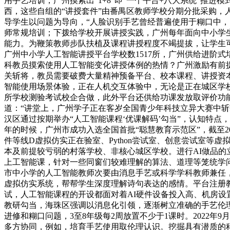
用手艺培训，广州摸索出“1+8”即“一个平台+八大系统”推
西，这些自组的“讲授套件”由番禺区教师学校分期分批采购
导学生以问题为导向，“人脸识别手艺曾经普遍使用于糊口中，
师常规培训；下拨给学校开展讲授实践，广州每年面向中小学
能力。为鞭策教师步队扶植及课程讲授程度不竭提拔，让学生
广州中小学人工智能讲授平台学校数1517所，广州供给进阶
科教员摸索使用人工智能变化讲授体例的热情？广州激励有前
关斩将，教员需要破费大量精神预备平台、校本课程、讲授资本
智能使用场景体验，正在人机交互体验中，无论是正在城区学校
所学校测验考试校企合做，此外平台还供给功课发放取评价功
道：“讲堂上，广州学子正在客岁全国青少年科技立异大赛中
汉区通过按期举办“人工智能课程‘优课解码’勾当”，认知特点
年的时候，广州市成功入选全国首批“聪慧教育示范区”，截至
件等线D虚拟仿实正在验室、Python尝试室、创意尝试室
本及前提较亏弱的村落学校、非核心城区学校。进行AI做品
上工智能课，针对一些同窗们较难理解的算法、道理等笼统学问
市中小学的人工智能教师次要由消息手艺或科学学科教师兼任
虚拟仿实系统，帮帮学生深度理解诗句表达的感情。平台注册教
试，人工智能课程的开设都面对着AI硬件设备投入高、机房
教研勾当，海珠区强调以消息化引领，逐渐树立准确的手艺伦
进修和糊口问题，3至8年级每2周放置不少于1课时。2022
多方协同，例如，培育手艺使用取伦理认识。挖掘具有潜质的