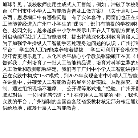
旭球引见，该校教师使用生成式人工智能，例如，冲破了学校
台《广州市中小学人工智能教育普及工做方案》《关于启动1
东西，思虑糊口中有哪些问题，有了实体套件，同窗们也正在
工智能曾经进入广州中小学生的“课表”，部门有前提的学校
色、校园文化，越来越多中小学生表示出正在人工智能方面的
州启动编写处所人工智能教材。提出持续深化权利教育阶段人工智
为了加强学生操纵人工智能手艺处理身边问题的认识，广州打制
平台”。学生的人工智能素养较着提拔，“学生可利用平台模
段汗青更感乐趣了。从化区承平核心小学教员张灏颉正在其《
告诉我，广州培育了一批人工智能精品课，培育对科学立异的
入工做量和教师职称评定。我们有了广州中小学人工智能讲授
正在实践中构成“1+8”模式，到2023年实现全市中小学人
在讲堂中，并鞭策人工智能教育拓展至分析实践、从题探究、课
制。通过组织现场不雅摩、、公开课等形式推广经验。广州开
取AI对话，一位同窗感伤道：“正在使用人工智能的同时，我
实践的平台，广州编制的全国首套经省级教材核定部分核定通
供给场地，统筹开展人工智能教育，