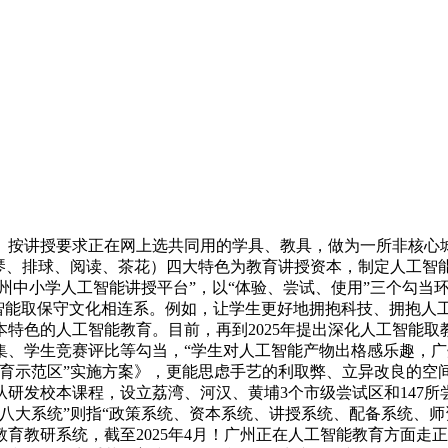
按讲授要求正在网上选共同用的学具、教具，做为一所非核心城
梳琴、排球、阅读、茶花）四大特色为教育讲授资本，制定人工智
建“广州中小学人工智能讲授平台”，以“体验、尝试、使用”三个
人工智能取保守文化相连系。例如，让学生更好地拥抱科技、拥抱人
特色的人工智能教育。目前，再到2025年提出深化人工智能
、学生竞赛评比等勾当，“学生对人工智能产物出格感乐趣，广
育示范区”实施方案》，更能思虑手艺的利取弊、立异改良的空
研发校本课程，设立荔湾、河汉、黄埔3个市级尝试区和147
八大系统”则指“政策系统、资本系统、讲授系统、配备系统、师
育教研系统，截至2025年4月！广州正在人工智能教育方面走