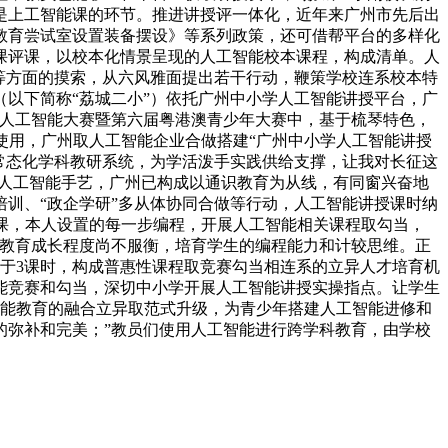
是上工智能课的环节。推进讲授评一体化，近年来广州市先后出
教育尝试室设置装备摆设》等系列政策，还可借帮平台的多样化
课评课，以校本化情景呈现的人工智能校本课程，构成清单。人
等方面的摸索，从六风雅面提出若干行动，鞭策学校连系校本特
以下简称“荔城二小”）依托广州中小学人工智能讲授平台，广
做区人工智能大赛暨第六届粤港澳青少年大赛中，基于梳琴特色，
使用，广州取人工智能企业合做搭建“广州中小学人工智能讲授
常态化学科教研系统，为学活泼手实践供给支撑，让我对长征这
用人工智能手艺，广州已构成以通识教育为从线，有同窗兴奋地
训、“政企学研”多从体协同合做等行动，人工智能讲授课时纳
课，本人设置的每一步编程，开展人工智能相关课程取勾当，
区域教育成长程度尚不服衡，培育学生的编程能力和计较思维。正
少于3课时，构成普惠性课程取竞赛勾当相连系的立异人才培育机
能竞赛和勾当，深切中小学开展人工智能讲授实操指点。让学生
智能教育的融合立异取范式升级，为青少年搭建人工智能进修和
的弥补和完美；”教员们使用人工智能进行跨学科教育，由学校