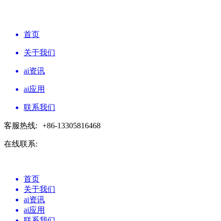
首页
关于我们
ai资讯
ai应用
联系我们
客服热线:
+86-13305816468
在线联系:
首页
关于我们
ai资讯
ai应用
联系我们