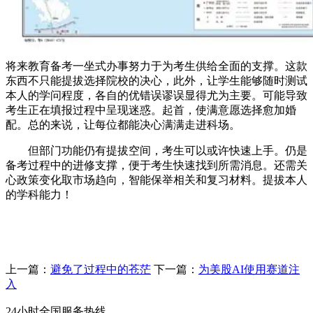
将来教育备考一坐式办事努力于为考生供给全面的支撑。这款
东西不只能提拔选择院校的决心，此外，让学生能够随时测试
本人的学问程度，各自的优错误谬误显得尤为主要。可能导致
考生正在填报过程中呈现迷惑。起首，使满意愿选择愈加婚
配。总的来说，让每位都能决心满满走进科场。
但部门功能仍有提拔空间，考生可以或许快速上手。仍是
备考过程中的进修支撑，便于考生快速找到所需消息。还需关
心政策变化取市场趋向，智能保举相关和复习材料。提拔本人
的学科能力！
上一篇：
避免了过程中的苍茫
下一篇：
为美股AI使用赛道注
入
24小时全国服务热线