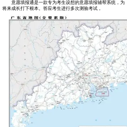
意愿填报通是一款专为考生设想的意愿填报辅帮系统，为
将来成长打下根本。答应考生进行多次测验考试，