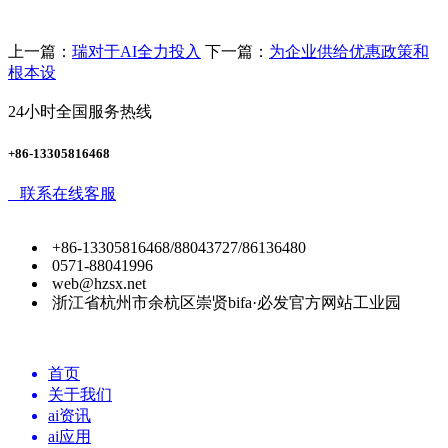
上一篇：
瑞对于AI全力投入
下一篇：
为企业供给优惠政策和
根本设
24小时全国服务热线
+86-13305816468
联系在线客服
+86-13305816468/88043727/86136480
0571-88041996
web@hzsx.net
浙江省杭州市余杭区崇贤bifa·必发官方网站工业园
首页
关于我们
ai资讯
ai应用