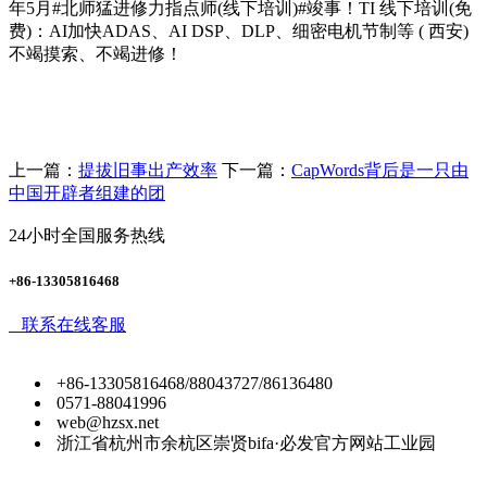
年5月#北师猛进修力指点师(线下培训)#竣事！TI 线下培训(免
费)：AI加快ADAS、AI DSP、DLP、细密电机节制等 ( 西安)
不竭摸索、不竭进修！
上一篇：
提拔旧事出产效率
下一篇：
CapWords背后是一只由
中国开辟者组建的团
24小时全国服务热线
+86-13305816468
联系在线客服
+86-13305816468/88043727/86136480
0571-88041996
web@hzsx.net
浙江省杭州市余杭区崇贤bifa·必发官方网站工业园