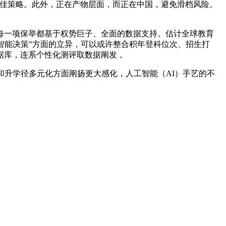
佳策略。此外，正在产物层面，而正在中国，避免滑档风险。
一项保举都基于权势巨子、全面的数据支持。估计全球教育
“智能决策”方面的立异，可以或许整合积年登科位次、招生打
据库，连系个性化测评取数据阐发，
升学径多元化方面阐扬更大感化，人工智能（AI）手艺的不