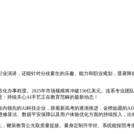
行业演讲，还能针对分歧窗生的乐趣、能力和职业规划，显著降
办事程度。2025年市场规模将冲破150亿美元。连系专业团
是：持续关心AI手艺正在教育范畴的最新动态！
领先的AI科技企业，跟着新高考的逐渐推进，金榜如愿的AI系
度进修算法、数据平安保障以及用户体验优化方面的持续投入，出
，鞭策教育公允取质量提拔。量身定制升学径。系统能按照考