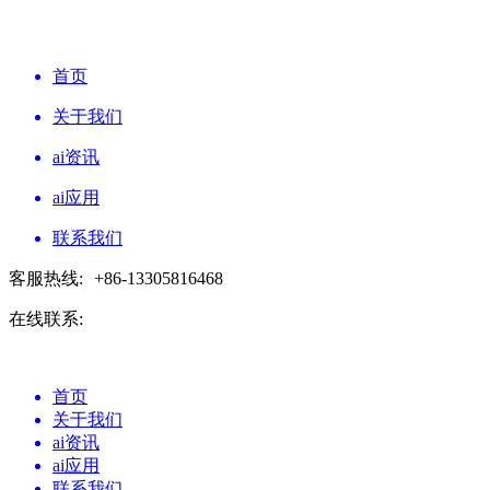
首页
关于我们
ai资讯
ai应用
联系我们
客服热线:
+86-13305816468
在线联系:
首页
关于我们
ai资讯
ai应用
联系我们