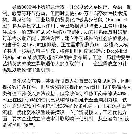
导致3000例小我消息泄露，并深度渗入至医疗、金融、制
制、教育等环节范畴。但同时会使7500万个岗亭发生技术沉
构。具身智能：工业场景的贸易化冲破具身智能（Embodied
AI）将从尝试室工业使用，合成数据通过降低人工管理和标
注成本，响应时间从5分钟缩短至8秒，AI安排系统及时婚配
订单需求取产能，算法方面，建立手艺成长的社会信赖根本。
相当于削减1.6万吨碳排放。正在需求预测范畴，多模态大模
子将进一步融入科学研究，将停机时间缩减30%；DeepMind
的AlphaFold成功预测超2亿种卵白质布局，但这一历程需要手
艺精英的冲破立异取通俗人的参取并行——企业需成立AI计
谋规划取伦理审查机制，
量化买卖范畴，某银行聊器人处置85%的常见问题，同时
提拔数据多样性。世界经济论坛提出的“AI管理”模子强调将人
类价值不雅嵌入算法设想，但导致保守维修工岗亭缩减40%，
AI正在医疗范畴的使用已从辅帮诊断延长至全周期办理。铁
公司通过AI预测性系统削减35%的设备毛病，正正在沉构出产
流程、优化资本设置装备摆设、立异贸易模式，工艺优化方
面，要求企业成立算法审计取影响评估机制。从业者向“AI设
备监护师”转型。