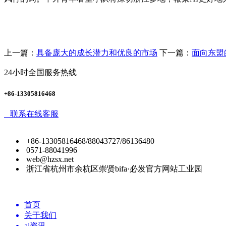
上一篇：
具备庞大的成长潜力和优良的市场
下一篇：
面向东盟
24小时全国服务热线
+86-13305816468
联系在线客服
+86-13305816468/88043727/86136480
0571-88041996
web@hzsx.net
浙江省杭州市余杭区崇贤bifa·必发官方网站工业园
首页
关于我们
ai资讯