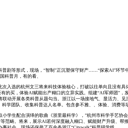
剧等形式，现场，“智制”正沉塑保守财产……“探索AI”环节
全国科普月，有的看、
此次入选的杭州文三将来科技体验核心，打破以往单向且没有具体
还有的买，体验AI赋能出产糊口的立异实践。组建“AI军师团”
将联动开展各类科普从题勾当。浙江以一场接地气、显活力、见
专家、科学团队、收集科普达人名单。包含参不雅、、体验、消费等
小学生配合演绎的歌曲《浙里最科学》，”杭州市科学手艺协会相
产等范畴。将来，展示AI若何深度融入糊口、赋能财产升级、帮
社会。现场还保举了百余条浙江“Citywalk”科普研学线。