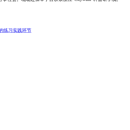
的练习实践环节