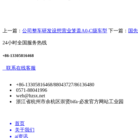
上一篇：
公司整车研发设想营业笼盖A0-C级车型
下一篇：
国先
24小时全国服务热线
+86-13305816468
联系在线客服
+86-13305816468/88043727/86136480
0571-88041996
web@hzsx.net
浙江省杭州市余杭区崇贤bifa·必发官方网站工业园
首页
关于我们
ai资讯