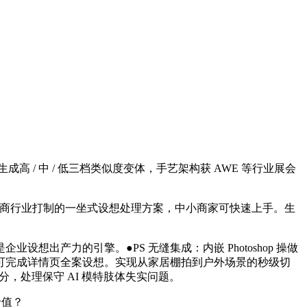
 / 中 / 低三档类似度变体，手艺架构获 AWE 等行业展会
为电商行业打制的一坐式设想处理方案，中小商家可快速上手。生
业设想出产力的引擎。●PS 无缝集成：内嵌 Photoshop 操做
天内可完成详情页全案设想。实现从家居棚拍到户外场景的秒级切
，处理保守 AI 模特肢体失实问题。
价值？