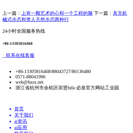
上一篇：
上有一颗艺术的心和一个工程的脑
下一篇：
具无机
械式步态和类人天然步态两种行
24小时全国服务热线
+86-13305816468
联系在线客服
+86-13305816468/88043727/86136480
0571-88041996
web@hzsx.net
浙江省杭州市余杭区崇贤bifa·必发官方网站工业园
首页
关于我们
ai资讯
ai应用