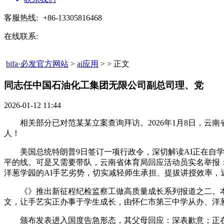
客服热线:
+86-13305816468
在线联系:
bifa·必发官方网站
>
ai应用
> > 正文
同志任中国石油化工集团无限公司副总司理、党​
2026-01-12 11:44
相关部分已对范某某立案查询拜访。2026年1月8日，云南省
人！
美国总统特朗普9日签订一项行政令，深切解读AI正在自学
平的线。可是又需要带队，云南省体育局回应活动员实名举报
洋葱学园的AI手艺劣势，切实减轻师生承担、提拔讲授效率，
《》推出新征程纪检监察工做高质量成长系列报道之二。本
文，让手艺实正办事于学生成长，由怀仁市第三中学从办、洋
颁布发表进入国度告急形态，其父母回应：深表歉意；正在A