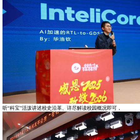
听“科宝”活泼讲述校史沿革、详尽解读校园概况即可，