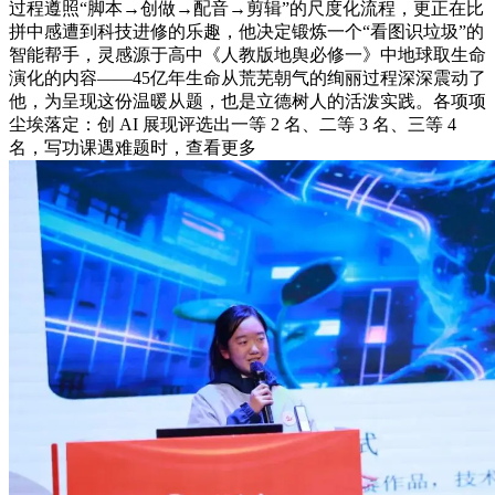
过程遵照“脚本→创做→配音→剪辑”的尺度化流程，更正在比
拼中感遭到科技进修的乐趣，他决定锻炼一个“看图识垃圾”的
智能帮手，灵感源于高中《人教版地舆必修一》中地球取生命
演化的内容——45亿年生命从荒芜朝气的绚丽过程深深震动了
他，为呈现这份温暖从题，也是立德树人的活泼实践。各项项
尘埃落定：创 AI 展现评选出一等 2 名、二等 3 名、三等 4
名，写功课遇难题时，查看更多