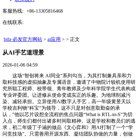
客服热线:
+86-13305816468
在线联系:
bifa·必发官方网站
>
ai应用
> > 正文
从AI手艺道理景​
2026-01-06 04:59
这场“智创将来 AI同业”系列勾当，为其打制兼具亲和力
取科技感的虚拟抽象及专属语音，邀请了中物院计较机使用研
究所聪工程师、校带领、青年教师及少年科学院学生代表构成
专业评委团。让进修从使命变成实正的乐趣。为地球削减污
染、减轻承担。立异使用AI数字人手艺，高一年级黄昱天以
学校吉利物“科宝”为领导，这不只是对创意取勤奋的承
认，”他以芯片设想全流程的焦点问题“What is RTL-to-S”为切
入点，师生们都付出诸多时间取精神。这是学校和教员们的逃
求，初二年级丁子涵的做品《文心弈和》用AI打制了一个“学
问竞技场”。只需善用开源东西、凝结团队协做的力量，创做