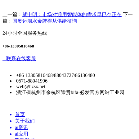
上一篇：
就申明：市场对通用智能体的需求早已存正在
下一
篇：
国奥运泅水金牌得从供给征询
24小时全国服务热线
+86-13305816468
联系在线客服
+86-13305816468/88043727/86136480
0571-88041996
web@hzsx.net
浙江省杭州市余杭区崇贤bifa·必发官方网站工业园
首页
关于我们
ai资讯
ai应用